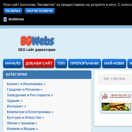
Този сайт използва "бисквитки" за предоставяне на услугите в него. С изпол
РАЗБРАХ
НАУЧИ ПОВЕЧЕ
мобилна
BG
Webs
SEO сайт директория
НАЧАЛО
ДОБАВИ САЙТ
ТОП
ПРЕПОРЪЧАНИ
НАЙ-НОВИ
КАТЕГОРИИ
ТАГ / ЛЕСНА
Бизнес и Икономика »
Градове и Региони »
Заведения и Ресторанти »
Здраве »
Интернет »
Компютри и Електроника »
Култура и Изкуство »
Лични страници »
Новини и Медии »