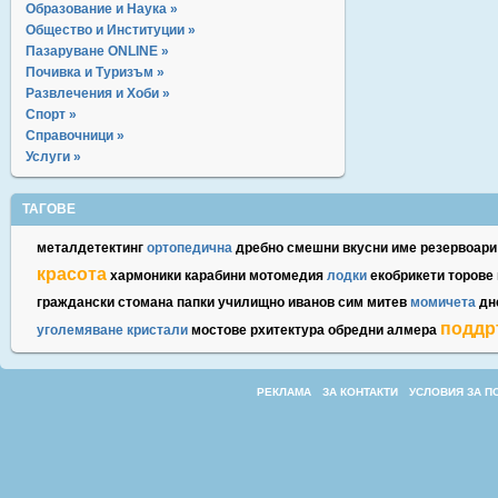
Образование и Наука »
Общество и Институции »
Пазаруване ONLINE »
Почивка и Туризъм »
Развлечения и Хоби »
Спорт »
Справочници »
Услуги »
ТАГОВЕ
металдетектинг
ортопедична
дребно
смешни
вкусни
име
резервоари
красота
хармоники
карабини
мотомедия
лодки
екобрикети
торове
граждански
стомана
папки
училищно
иванов
сим
митев
момичета
дн
поддр
уголемяване
кристали
мостове
рхитектура
обредни
алмера
РЕКЛАМА
ЗА КОНТАКТИ
УСЛОВИЯ ЗА П