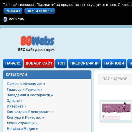
Този сайт използва "бисквитки" за предоставяне на услугите в него. С изпол
РАЗБРАХ
НАУЧИ ПОВЕЧЕ
мобилна
BG
Webs
SEO сайт директория
НАЧАЛО
ДОБАВИ САЙТ
ТОП
ПРЕПОРЪЧАНИ
НАЙ-НОВИ
КАТЕГОРИИ
ТАГ / ЗДРАВЕ
Бизнес и Икономика »
Градове и Региони »
Заведения и Ресторанти »
Здраве »
Интернет »
Компютри и Електроника »
Култура и Изкуство »
Лични страници »
Новини и Медии »