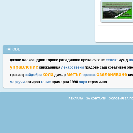
ТАГОВЕ
джонс
александров
торове
равадиново
приключване
селект
чужд
па
управление
книжарница
лекарствени
градове
сащ
креативен
опе
кола
метъл
озеленяване
тракиец
найдобри
димар
орешак
си
маркучи
сотиров
тенис
примерни
1990
чарк
керамично
РЕКЛАМА
ЗА КОНТАКТИ
УСЛОВИЯ ЗА П