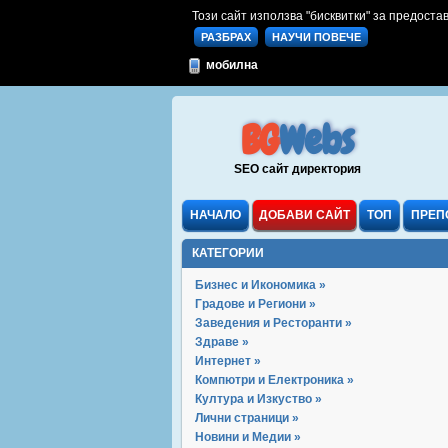
Този сайт използва "бисквитки" за предостав
РАЗБРАХ
НАУЧИ ПОВЕЧЕ
мобилна
BG
Webs
SEO сайт директория
НАЧАЛО
ДОБАВИ САЙТ
ТОП
ПРЕП
КАТЕГОРИИ
Бизнес и Икономика »
Градове и Региони »
Заведения и Ресторанти »
Здраве »
Интернет »
Компютри и Електроника »
Култура и Изкуство »
Лични страници »
Новини и Медии »