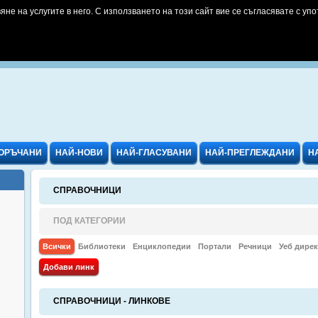
яне на услугите в него. С използването на този сайт вие се съгласявате с упо
ОРЪЧАНИ
НАЙ-НОВИ
НАЙ-ГЛАСУВАНИ
НАЙ-ПРЕГЛЕЖДАНИ
Н
СПРАВОЧНИЦИ
ПОД КАТЕГОРИИ
Всички
Библиотеки
Енциклопедии
Портали
Речници
Уеб дире
Добави линк
СПРАВОЧНИЦИ - ЛИНКОВЕ