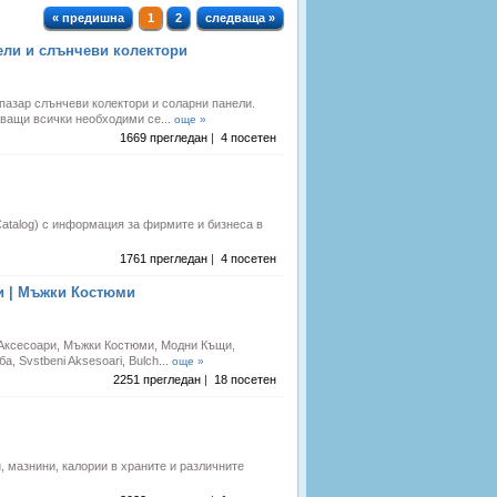
« предишна
1
2
следваща »
ели и слънчеви колектори
пазар слънчеви колектори и соларни панели.
ващи всички необходими се...
още »
1669 прегледан
|
4 посетен
Catalog) с информация за фирмите и бизнеса в
1761 прегледан
|
4 посетен
и | Мъжки Костюми
 Аксесоари, Мъжки Костюми, Модни Къщи,
 Svstbeni Aksesoari, Bulch...
още »
2251 прегледан
|
18 посетен
, мазнини, калории в храните и различните