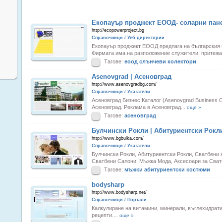
Екопауър проджект ЕООД- соларни пан
http://ecopowerproject.bg
Справочници / Уеб директории
Екопауър проджект ЕООД предлага на българския 
Фирмата има на разположение служители, притежа
Тагове:
еоод
слънчеви
колектори
Asenovgrad | Асеновград
http://www.asenovgradbg.com/
Справочници / Указатели
Асеновград Бизнес Каталог (Asenovgrad Business 
Асеновград. Реклама в Асеновград...
още »
Тагове:
асеновград
Булчински Рокли | Абитуриентски Рокл
http://www.bgbulka.com/
Справочници / Указатели
Булчински Рокли, Абитуриентски Рокли, Сватбени
Сватбени Салони, Мъжка Мода, Аксесоари за Сватба,
Тагове:
мъжки
абитуриентски
костюми
bodysharp
http://www.bodysharp.net/
Справочници / Портали
Калкулиране на витамини, минерали, въглехидрати
рецепти....
още »