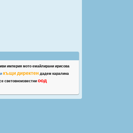
иви
империя
мото
емайлирани
ирисова
къщи
директен
и
дадем
каралина
оод
се
световноизвестни