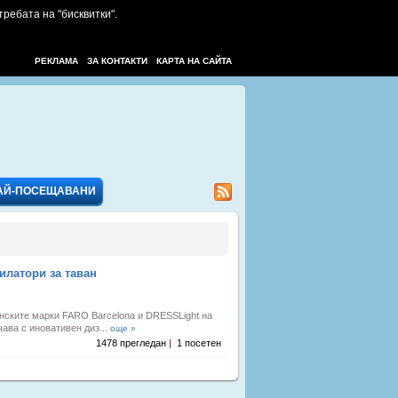
требата на "бисквитки".
РЕКЛАМА
ЗА КОНТАКТИ
КАРТА НА САЙТА
АЙ-ПОСЕЩАВАНИ
илатори за таван
нските марки FARO Barcelona и DRESSLight на
чава с иновативен диз...
още »
1478 прегледан
|
1 посетен