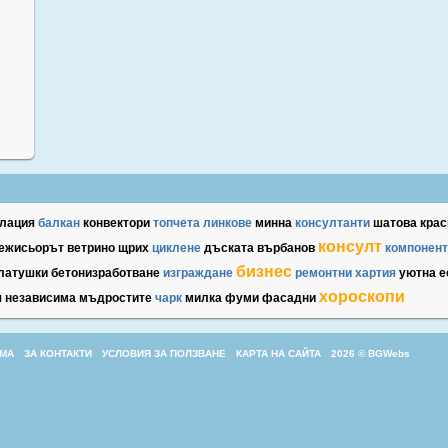
лация
балкан
конвектори
топчета
линкове
минна
консултанти
шатова
крас
консулт
ежисьорът
ветрино
щрих
циклене
дъската
върбанов
компонент
бизнес
латушки
бетонизработване
изграждане
ремонтни
хартия
уютна
е
хороскопи
я
независима
мъдростите
чарк
милка
фуми
фасадни
МА
ЗА КОНТАКТИ
УСЛОВИЯ ЗА ПОЛЗВАНЕ
КАРТА НА САЙТА
2026 © BGWebs