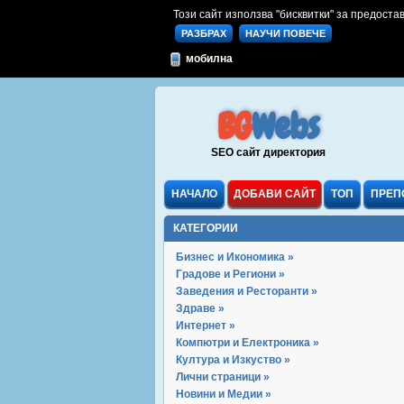
Този сайт използва "бисквитки" за предостав
РАЗБРАХ
НАУЧИ ПОВЕЧЕ
мобилна
BG
Webs
SEO сайт директория
НАЧАЛО
ДОБАВИ САЙТ
ТОП
ПРЕП
КАТЕГОРИИ
Бизнес и Икономика »
Градове и Региони »
Заведения и Ресторанти »
Здраве »
Интернет »
Компютри и Електроника »
Култура и Изкуство »
Лични страници »
Новини и Медии »