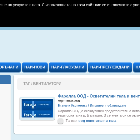
яне на услугите в него. С използването на този сайт вие се съгласявате с упо
ОРЪЧАНИ
НАЙ-НОВИ
НАЙ-ГЛАСУВАНИ
НАЙ-ПРЕГЛЕЖДАНИ
Н
ТАГ / ВЕНТИЛАТОРИ
Фаролла ООД - Осветителни тела и вент
http://farolla.com
Бизнес и Икономика / Интериор и обзавеждане
Фаролла ООД е ексклузивен представител на испа
територията на р. България. В сегмента си се отли
Тагове:
оод
осветителни
тела