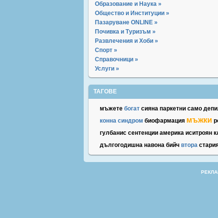
Образование и Наука »
Общество и Институции »
Пазаруване ONLINE »
Почивка и Туризъм »
Развлечения и Хоби »
Спорт »
Справочници »
Услуги »
ТАГОВЕ
мъжете
богат
сияна
паркетни
само
депи
мъжки
конна
синдром
биофармация
р
гулбанис
сентенции
америка
иситроян
к
дългогодишна
навона
бийч
втора
стари
РЕКЛА