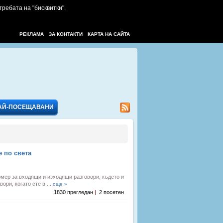
требата на "бисквитки".
РЕКЛАМА
ЗА КОНТАКТИ
КАРТА НА САЙТА
АЙ-ПОСЕЩАВАНИ
е по света
мер за входящи и изходящи разговори, където и
ори, когато сте в ...
още »
1830 прегледан
|
2 посетен