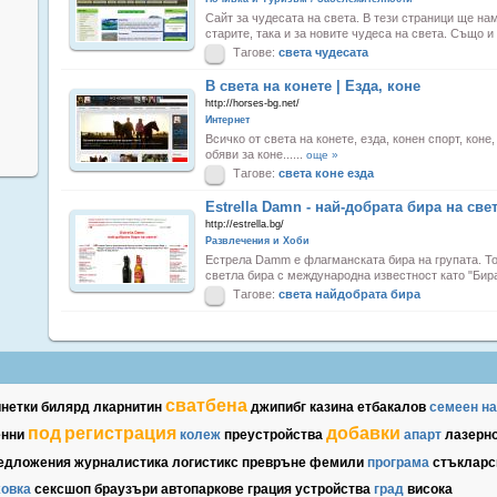
Сайт за чудесата на света. В тези страници ще на
старите, така и за новите чудеса на света. Също и
Тагове:
света
чудесата
В света на конете | Езда, коне
http://horses-bg.net/
Интернет
Всичко от света на конете, езда, конен спорт, коне,
обяви за коне......
още »
Тагове:
света
коне
езда
Estrella Damn - най-добрата бира на свет
http://estrella.bg/
Развлечения и Хоби
Естрела Damm е флагманската бира на групата. То
светла бира с международна известност като "Бира
Тагове:
света
найдобрата
бира
сватбена
инетки
билярд
лкарнитин
джипибг
казина
етбакалов
семеен
н
под
регистрация
добавки
енни
колеж
преустройства
апарт
лазерн
едложения
журналистика
логистикс
превръне
фемили
прoграма
стъкларс
ховка
сексшоп
браузъри
автопаркове
грация
устройства
град
висока