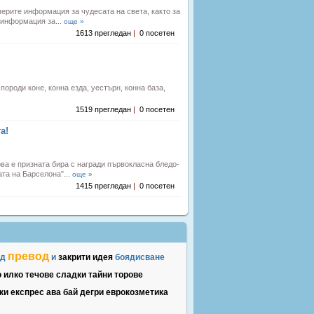
мерите информация за чудесата на света, както за
 информация за...
още »
1613 прегледан
|
0 посетен
 породи коне, конна езда, уестърн, конна база,
1519 прегледан
|
0 посетен
а!
ва е призната бира с награди първокласна бледо-
та на Барселона"...
още »
1415 прегледан
|
0 посетен
превод
ад
и
закрити
идея
боядисване
о
илко
течове
сладки
тайни
торове
ки
експрес
ава
бай
дегри
еврокозметика