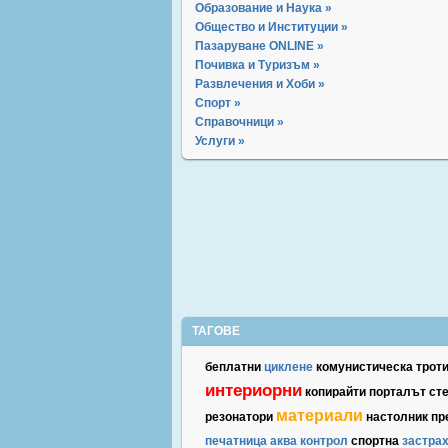
Образование и Наука »
Общество и Институции »
Пазаруване ONLINE »
Почивка и Туризъм »
Развлечения и Хоби »
Спорт »
Справочници »
Услуги »
ТАГОВЕ
беплатни
циклене
комунистическа
трот
интериорни
копирайти
порталът
ст
материали
резонатори
настолник
пр
печатница
аква
контрол
спортна
застра