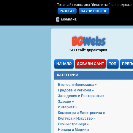
Този сайт използва "бисквитки" за предостав
РАЗБРАХ
НАУЧИ ПОВЕЧЕ
мобилна
BG
Webs
SEO сайт директория
НАЧАЛО
ДОБАВИ САЙТ
ТОП
ПРЕП
КАТЕГОРИИ
Бизнес и Икономика »
Градове и Региони »
Заведения и Ресторанти »
Здраве »
Интернет »
Компютри и Електроника »
Култура и Изкуство »
Лични страници »
Новини и Медии »