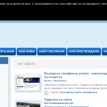
яне на услугите в него. С използването на този сайт вие се съгласявате с упо
ОРЪЧАНИ
НАЙ-НОВИ
НАЙ-ГЛАСУВАНИ
НАЙ-ПРЕГЛЕЖДАНИ
Н
ТАГ / СВЕТА
Българска телефонна услуга - навсякъд
http://megafon.bg
Бизнес и Икономика
Уникална телефонна услуга. Градски телефонен но
да се намирате по света. Безплатни входящи разгов
Тагове:
българска
света
телефонна
Чудесата на света
http://chudesatanasveta.com
Почивка и Туризъм / Забележителности