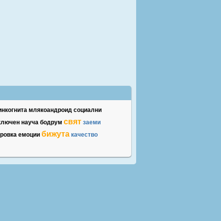
инкогнита
млякоандроид
социални
свят
ключен
науча
бодрум
заеми
бижута
ровка
емоции
качество