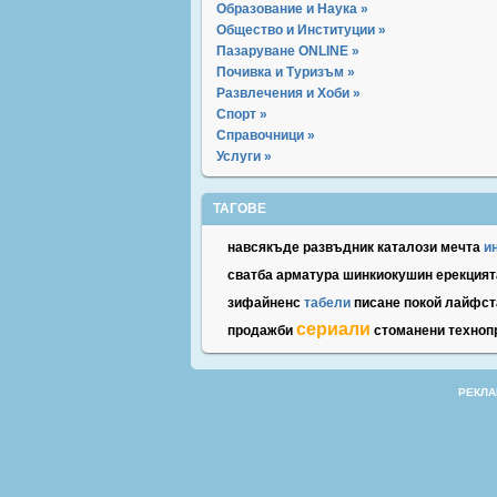
Образование и Наука »
Общество и Институции »
Пазаруване ONLINE »
Почивка и Туризъм »
Развлечения и Хоби »
Спорт »
Справочници »
Услуги »
ТАГОВЕ
навсякъде
развъдник
каталози
мечта
и
сватба
арматура
шинкиокушин
ерекцият
зифайненс
табели
писане
покой
лайфст
сериали
продажби
стоманени
техноп
РЕКЛА