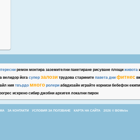
нтересни
ремон
монтира
заземителни
пакетиране
рисуване
площи
живота
залози
фитнес
а
велидор
йога
супер
трудова
старините
павета
дни
в
много
айл
ния
твърдо
ролери
абвдизайн
играйте
корнизи
бебефон
екипи
рогрес
искрено
сибир
джобни
архигея
локални
пирон
МА
ЗА КОНТАКТИ
УСЛОВИЯ ЗА ПОЛЗВАНЕ
КАРТА НА САЙТА
2026 © BGWebs