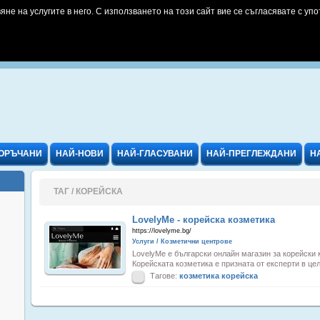
яне на услугите в него. С използването на този сайт вие се съгласявате с упо
ОРЪЧАНИ
НАЙ-НОВИ
НАЙ-ГЛАСУВАНИ
НАЙ-ПРЕГЛЕЖДАНИ
Н
ТАГ / КОРЕЙСКА
LovelyMe - корейска козметика
https://lovelyme.bg/
Услуги / Козметични центрове
LovelyMe е български онлайн магазин за корейски 
Корейската козметика е призната от експерти в цели
Тагове:
козметика
корейска