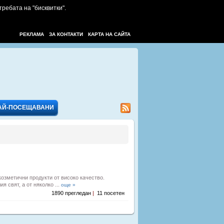
требата на "бисквитки".
РЕКЛАМА
ЗА КОНТАКТИ
КАРТА НА САЙТА
АЙ-ПОСЕЩАВАНИ
козметични продукти от високо качество.
я свят, а от няколко ...
още »
1890 прегледан
|
11 посетен