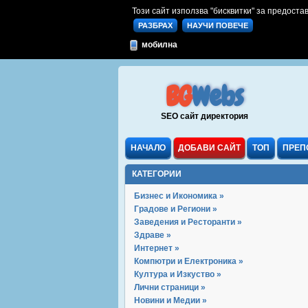
Този сайт използва "бисквитки" за предостав
РАЗБРАХ
НАУЧИ ПОВЕЧЕ
мобилна
BG
Webs
SEO сайт директория
НАЧАЛО
ДОБАВИ САЙТ
ТОП
ПРЕП
КАТЕГОРИИ
Бизнес и Икономика »
Градове и Региони »
Заведения и Ресторанти »
Здраве »
Интернет »
Компютри и Електроника »
Култура и Изкуство »
Лични страници »
Новини и Медии »