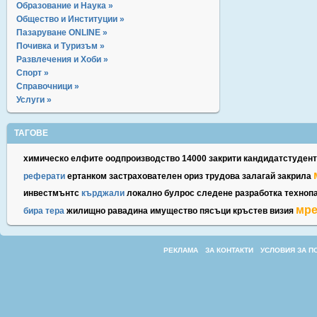
Образование и Наука »
Общество и Институции »
Пазаруване ONLINE »
Почивка и Туризъм »
Развлечения и Хоби »
Спорт »
Справочници »
Услуги »
ТАГОВЕ
химическо
елфите
оодпроизводство
14000
закрити
кандидатстудент
реферати
ертанком
застрахователен
ориз
трудова
залагай
закрила
инвестмънтс
кърджали
локално
булрос
следене
разработка
техноп
мр
бира
тера
жилищно
равадина
имущество
пясъци
кръстев
визия
РЕКЛАМА
ЗА КОНТАКТИ
УСЛОВИЯ ЗА П