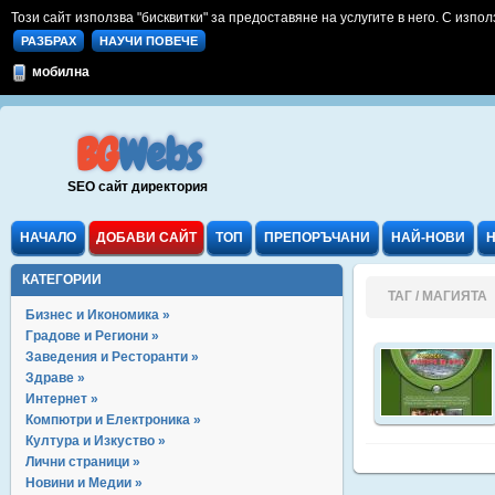
Този сайт използва "бисквитки" за предоставяне на услугите в него. С изпол
РАЗБРАХ
НАУЧИ ПОВЕЧЕ
мобилна
BG
Webs
SEO сайт директория
НАЧАЛО
ДОБАВИ САЙТ
ТОП
ПРЕПОРЪЧАНИ
НАЙ-НОВИ
КАТЕГОРИИ
ТАГ / МАГИЯТА
Бизнес и Икономика »
Градове и Региони »
Заведения и Ресторанти »
Здраве »
Интернет »
Компютри и Електроника »
Култура и Изкуство »
Лични страници »
Новини и Медии »