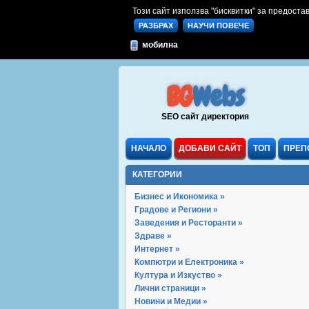
Този сайт използва "бисквитки" за предостав
РАЗБРАХ
НАУЧИ ПОВЕЧЕ
мобилна
BG
Webs
SEO сайт директория
НАЧАЛО
ДОБАВИ САЙТ
ТОП
ПРЕП
КАТЕГОРИИ
Бизнес и Икономика »
Градове и Региони »
Заведения и Ресторанти »
Здраве »
Интернет »
Компютри и Електроника »
Култура и Изкуство »
Лични страници »
Новини и Медии »