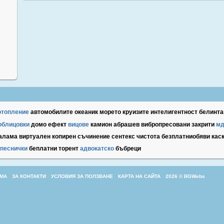
отопление
автомобилите
океаник
морето
круизите
интелигентност
белинт
облицовки
домо
ефект
вицове
камион
абрашев
вибропресовани
закрити
м
алама
виртуален
копирен
съчинение
сентекс
чистота
безплатниобяви
кас
песнички
беплатни
торент
адвокатско
бъбреци
МА
ЗА КОНТАКТИ
УСЛОВИЯ ЗА ПОЛЗВАНЕ
КАРТА НА САЙТА
2026 © BGWebs