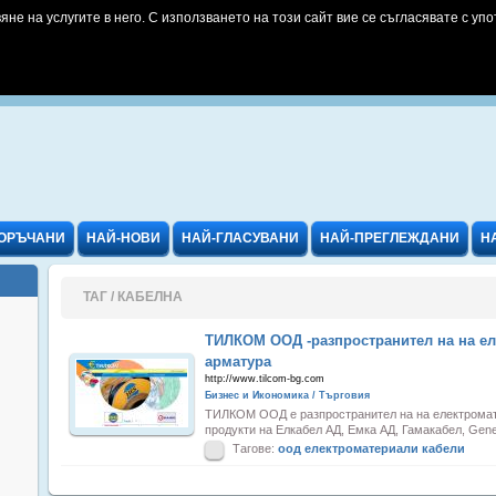
яне на услугите в него. С използването на този сайт вие се съгласявате с упо
ОРЪЧАНИ
НАЙ-НОВИ
НАЙ-ГЛАСУВАНИ
НАЙ-ПРЕГЛЕЖДАНИ
Н
ТАГ / КАБЕЛНА
ТИЛКОМ ООД -разпространител на на ел
арматура
http://www.tilcom-bg.com
Бизнес и Икономика / Търговия
ТИЛКОМ ООД е разпространител на на електромате
продукти на Елкабел АД, Емка АД, Гамакабел, Genera
Тагове:
оод
електроматериали
кабели