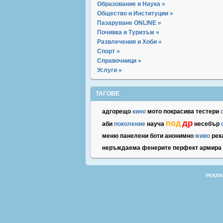
Образование и Наука »
Общество и Институции »
Пазаруване ONLINE »
Почивка и Туризъм »
Развлечения и Хоби »
Спорт »
Справочници »
Услуги »
ТАГОВЕ
адгорещо
кино
мото
покрасива
тестери
др
под
аби
поколение
науча
несебър
меню
панелени
боти
анонимно
живо
рек
неръждаема
фенерите
перфект
армира
РЕКЛА