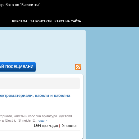
требата на "бисквитки".
РЕКЛАМА
ЗА КОНТАКТИ
КАРТА НА САЙТА
АЙ-ПОСЕЩАВАНИ
ектроматериали, кабели и кабелна
риали, кабели и кабелна арматура. Доставя
l Electric, Shneider E...
още »
1364 прегледан
|
0 посетен