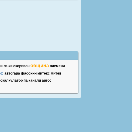
община
аш
лъки
скорпион
писмени
дф
автогара
фасонни
митекс
митев
кокалкулатор
па
канали
аргос