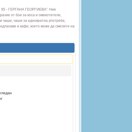
И 95 - ГЕРГАНА ГЕОРГИЕВА”. Ние
разие от бои за коса и омекотители,
и чаши, чаши за еднократна употреба,
редлагаме и кафе, което може да смелите на
гледан
er