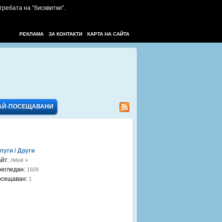
требата на "бисквитки".
РЕКЛАМА
ЗА КОНТАКТИ
КАРТА НА САЙТА
АЙ-ПОСЕЩАВАНИ
луги / Други
йт:
линк »
егледан:
1609
осещаван:
1