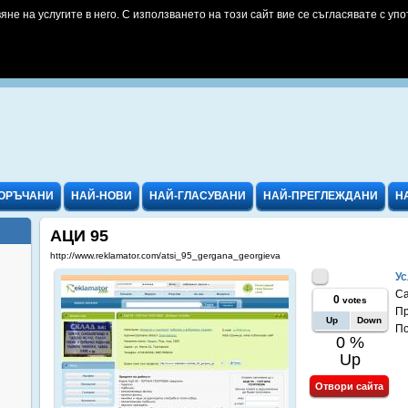
яне на услугите в него. С използването на този сайт вие се съгласявате с упо
ОРЪЧАНИ
НАЙ-НОВИ
НАЙ-ГЛАСУВАНИ
НАЙ-ПРЕГЛЕЖДАНИ
Н
АЦИ 95
http://www.reklamator.com/atsi_95_gergana_georgieva
Ус
Са
0
votes
Пр
Up
Down
П
0 %
Up
Отвори сайта