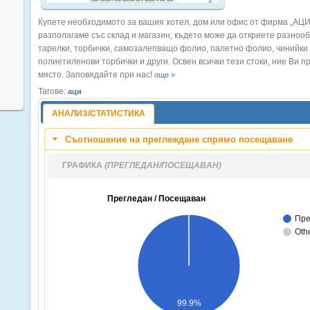
Купете необходимото за вашия хотел, дом или офис от фирма „АЦ
разполагаме със склад и магазин, където може да откриете разнооб
тарелки, торбички, самозалепващо фолио, палетно фолио, чинийки 
полиетиленови торбички и други. Освен всички тези стоки, ние Ви п
място. Заповядайте при нас!
още »
Тагове:
аци
АНАЛИЗ/СТАТИСТИКА
Съотношение на преглеждане спрямо посещаване
ГРАФИКА
(ПРЕГЛЕДАН/ПОСЕЩАВАН)
Прегледан / Посещаван
Пре
Oth
99.9%