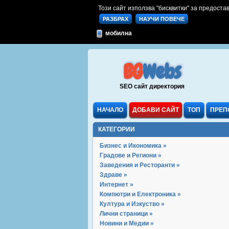
Този сайт използва "бисквитки" за предостав
РАЗБРАХ
НАУЧИ ПОВЕЧЕ
мобилна
BG
Webs
SEO сайт директория
НАЧАЛО
ДОБАВИ САЙТ
ТОП
ПРЕП
КАТЕГОРИИ
Бизнес и Икономика »
Градове и Региони »
Заведения и Ресторанти »
Здраве »
Интернет »
Компютри и Електроника »
Култура и Изкуство »
Лични страници »
Новини и Медии »