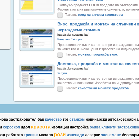
Екопауър проджект ЕООД предлага на българския 
Фирмата има на разположение служители, притежа
Тагове:
еоод
слънчеви
колектори
Внос, продажба и монтаж на слънчеви 
неръждаема стомана.
http://solar-systems.bg/
Интернет / Услуги
Професионализъм и качество при изграждането на 
за качество и ниски цени! Изработка на индивидуа
Тагове:
монтаж
продажба
внос
Доставка, продажба и монтаж на качест
http://solar-systems.bg/
Услуги
Професионализъм и качество при изграждането на 
качество и ниски цени! Изработка на индивидуалн
Тагове:
качествени
монтаж
продажба
нова
застраховател
бар
качество
трз
станком
новинарски
автоаксесоари
а
красота
и
хороскоп
идол
изолации
настройка
обява
клиенти
застраховк
рози
рад
работата
трипинг
махала
изненади
лазерни
заснемане
биофарм