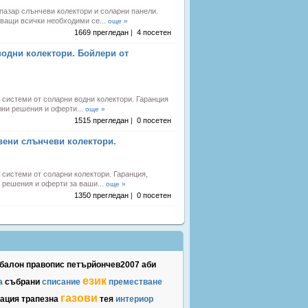
пазар слънчеви колектори и соларни панели.
ващи всички необходими се...
още »
1669 прегледан
|
4 посетен
водни колектори. Бойлери от
системи от соларни водни колектори. Гаранция
лни решения и оферти...
още »
1515 прегледан
|
0 посетен
вени слънчеви колектори.
системи от соларни колектори. Гаранция,
и решения и оферти за ваши...
още »
1350 прегледан
|
0 посетен
балон
правопис
петърйончев2007
аби
език
а
събрани
списание
преместване
газови
ация
трапезна
тея
интериор