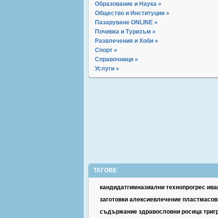
Образование и Наука »
Общество и Институции »
Пазаруване ONLINE »
Почивка и Туризъм »
Развлечения и Хоби »
Спорт »
Справочници »
Услуги »
ТАГОВЕ
кандидатгимназиални
технопрогрес
ива
заготовки
алексиевлечение
пластмасов
съдържание
здравословни
росица
триг