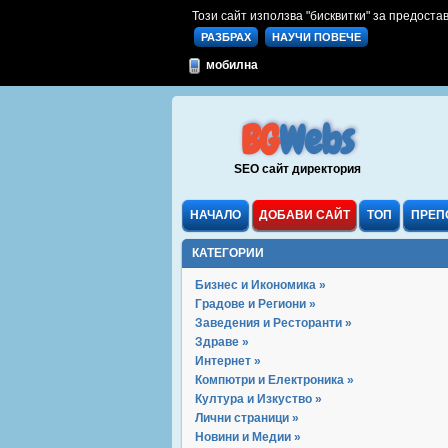
Този сайт използва "бисквитки" за предостав
РАЗБРАХ
НАУЧИ ПОВЕЧЕ
мобилна
BG
Webs
SEO сайт директория
НАЧАЛО
ДОБАВИ САЙТ
ТОП
ПРЕП
КАТЕГОРИИ
Бизнес и Икономика »
Градове и Региони »
Заведения и Ресторанти »
Здраве »
Интернет »
Компютри и Електроника »
Култура и Изкуство »
Лични страници »
Новини и Медии »