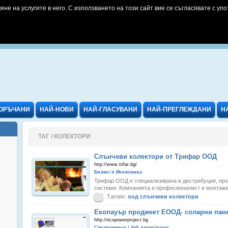
яне на услугите в него. С използването на този сайт вие се съгласявате с упо
ОРЪЧАНИ
НАЙ-НОВИ
НАЙ-ГЛАСУВАНИ
НАЙ-ПРЕГЛЕЖДАНИ
Н
ТАГ / КОЛЕКТОРИ
Слънчеви колектори от Трифар ООД
http://www.trifar.bg/
Бизнес и Икономика
Трифар ООД е специализирана в дистрибуция, про
системи. Компанията е професионалист в монтажа 
Тагове:
оод
слънчеви
колектори
Екопауър проджект ЕООД- соларни пан
http://ecopowerproject.bg
Справочници / Уеб директории