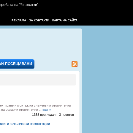
требата на "бисквитки".
РЕКЛАМА
ЗА КОНТАКТИ
КАРТА НА САЙТА
АЙ-ПОСЕЩАВАНИ
ектиране и монтаж на слънчеви и отоплителни
на соларни отоплителни ...
още »
1338 прегледан
|
3 посетен
ели и слънчеви колектори