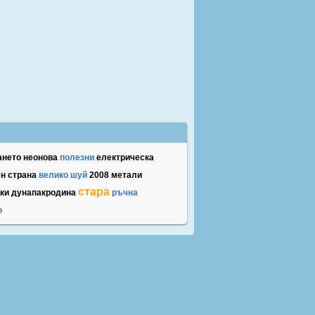
ането
неонова
полезни
електрическа
ен
страна
велико
шуй
2008
метали
стара
ки
дунапакродина
ръчна
о