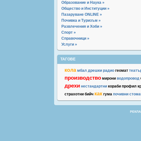
Образование и Наука »
Общество и Институции »
Пазаруване ONLINE »
Почивка и Туризъм »
Развлечения и Хоби »
Спорт »
Справочници »
Услуги »
ТАГОВЕ
кола
мбал
дрешки
радио
геомат
театъ
производство
мирони
водопровод
дрехи
нестандартни
кораби
профил
к
как
страхотни
бийч
гума
почивни
стома
РЕКЛА