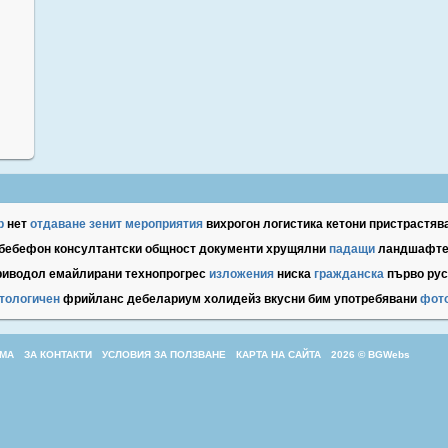
р
нет
отдаване
зенит
мероприятия
вихрогон
логистика
кетони
пристрастяв
бебефон
консултантски
общност
документи
хрущялни
падащи
ландшафт
риводол
емайлирани
технопрогрес
изложения
ниска
гражданска
първо
рус
тологичен
фрийланс
дебелариум
холидейз
вкусни
бим
употребявани
фот
МА
ЗА КОНТАКТИ
УСЛОВИЯ ЗА ПОЛЗВАНЕ
КАРТА НА САЙТА
2026 © BGWebs