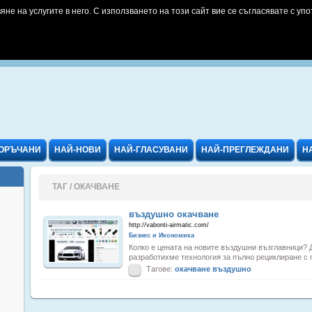
яне на услугите в него. С използването на този сайт вие се съгласявате с упо
ОРЪЧАНИ
НАЙ-НОВИ
НАЙ-ГЛАСУВАНИ
НАЙ-ПРЕГЛЕЖДАНИ
Н
ТАГ / ОКАЧВАНЕ
въздушно окачване
http://vabonti-airmatic.com/
Бизнес и Икономика
Колко е цената на новите въздушни възглавници? Д
разработихме технология за пълно рециклиране с п
Тагове:
окачване
въздушно