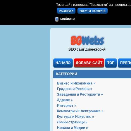
Този сайт използва "бисквитки" за предостав
РАЗБРАХ
НАУЧИ ПОВЕЧЕ
мобилна
BG
Webs
SEO сайт директория
НАЧАЛО
ДОБАВИ САЙТ
ТОП
ПРЕП
КАТЕГОРИИ
Бизнес и Икономика »
Градове и Региони »
Заведения и Ресторанти »
Здраве »
Интернет »
Компютри и Електроника »
Култура и Изкуство »
Лични страници »
Новини и Медии »