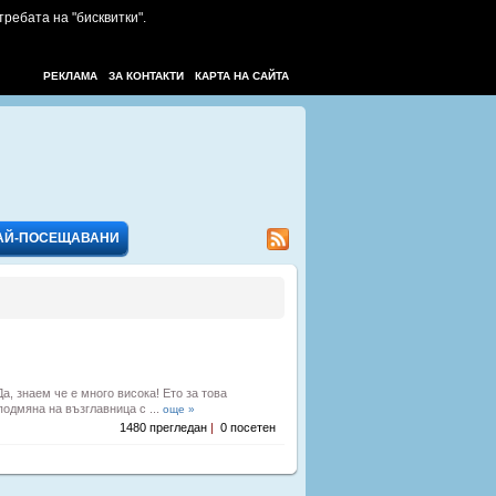
требата на "бисквитки".
РЕКЛАМА
ЗА КОНТАКТИ
КАРТА НА САЙТА
АЙ-ПОСЕЩАВАНИ
а, знаем че е много висока! Ето за това
одмяна на възглавница с ...
още »
1480 прегледан
|
0 посетен