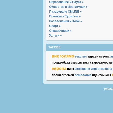
Образование и Наука »
Общество и Институции »
Пазаруване ONLINE »
Почивка и Туризъм »
Развлечения и Хоби »
Спорт »
Справочници »
Услуги »
ТАГОВЕ
вик
голямо
текстил
здрави
навона
а
продажбата
акваристика
старозагорски
европа
риск
извозване
известни
печа
ловни
огромен
пожелания
идентичност
РЕКЛА