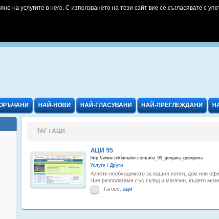
яне на услугите в него. С използването на този сайт вие се съгласявате с упо
ОРЪЧАНИ
НАЙ-НОВИ
НАЙ-ГЛАСУВАНИ
НАЙ-ПРЕГЛЕЖДАНИ
Н
ТАГ / АЦИ
АЦИ 95
http://www.reklamator.com/atsi_95_gergana_georgieva
Услуги / Други
Купете необходимото за вашия хотел, дом или о
Ние разполагаме със склад и магазин, където може
Тагове:
аци