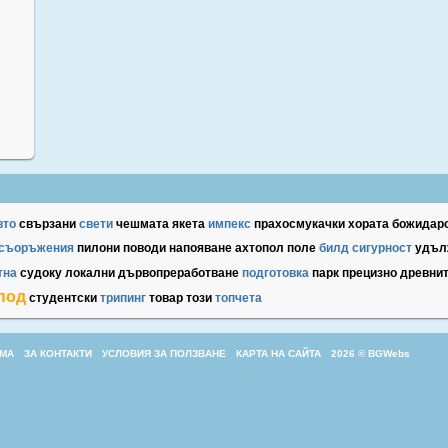
вто
свързани
свети
чешмата
якета
импекс
прахосмукачки
хората
божидар
съоръжения
пилони
поводи
напояване
ахтопол
поле
билд
сигурност
удъл
тна
судоку
локални
дървопреработване
подготовка
парк
прецизно
древни
под
студентски
трипинг
товар
този
топчета
МА
ЗА КОНТАКТИ
УСЛОВИЯ ЗА ПОЛЗВАНЕ
КАРТА НА САЙТА
2026 © BGWebs