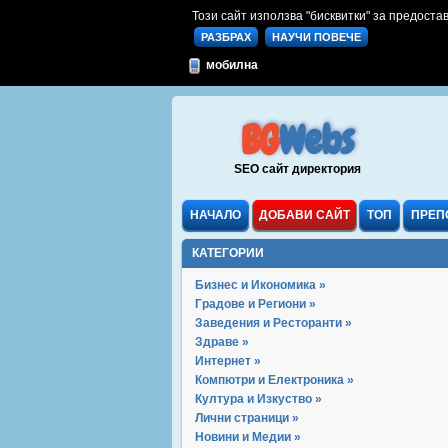
Този сайт използва "бисквитки" за предостав
РАЗБРАХ
НАУЧИ ПОВЕЧЕ
мобилна
BG
Webs
SEO сайт директория
НАЧАЛО
ДОБАВИ САЙТ
ТОП
ПРЕП
КАТЕГОРИИ
Бизнес и Икономика »
Градове и Региони »
Заведения и Ресторанти »
Здраве »
Интернет »
Компютри и Електроника »
Култура и Изкуство »
Лични страници »
Новини и Медии »