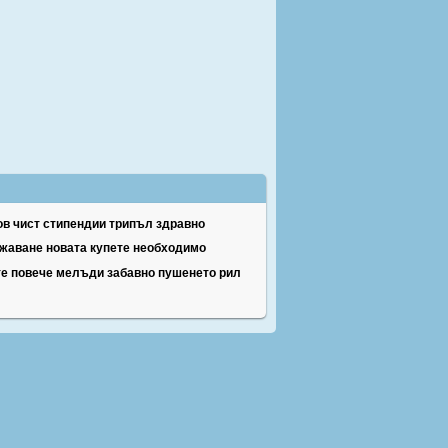
ов
чист
стипендии
трипъл
здравно
жаване
новата
купете
необходимо
те
повече
мелъди
забавно
пушенето
рил