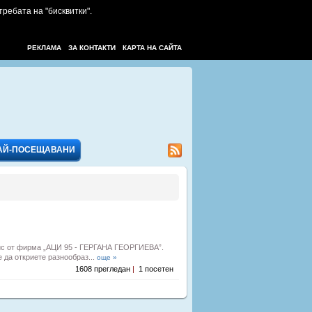
требата на "бисквитки".
РЕКЛАМА
ЗА КОНТАКТИ
КАРТА НА САЙТА
АЙ-ПОСЕЩАВАНИ
фис от фирма „АЦИ 95 - ГЕРГАНА ГЕОРГИЕВА”.
 да откриете разнообраз...
още »
1608 прегледан
|
1 посетен