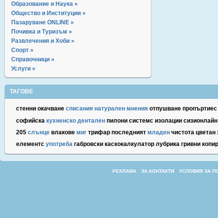
Образование и Наука »
Общество и Институции »
Пазаруване ONLINE »
Почивка и Туризъм »
Развлечения и Хоби »
Спорт »
Справочници »
Услуги »
ТАГОВЕ
стенни
окачване
списания
натурален
мнения
отпушване
пропъртиес
софийска
кухненско
дентален
пилони
системс
изолации
сизионлайн
205
слънце
влакове
миг
трифар
последният
младен
чистота
цветан
елементс
употреба
габровски
каскокалкулатор
лубрика
гривни
копи
РЕКЛАМА
ЗА КОНТАКТИ
УСЛОВИЯ ЗА П