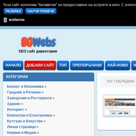
Този сайт използва "бисквитки" за предоставяне на услугите в него. С изпол
РАЗБРАХ
НАУЧИ ПОВЕЧЕ
мобилна
BG
Webs
SEO сайт директория
НАЧАЛО
ДОБАВИ САЙТ
ТОП
ПРЕПОРЪЧАНИ
НАЙ-НОВИ
КАТЕГОРИИ
ТАГ / ОБРЕДНИ
Бизнес и Икономика »
Градове и Региони »
Заведения и Ресторанти »
Здраве »
Интернет »
Компютри и Електроника »
Култура и Изкуство »
Лични страници »
Новини и Медии »