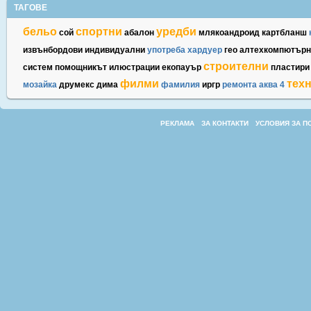
ТАГОВЕ
бельо
спортни
уредби
сой
абалон
млякоандроид
картбланш
извънбордови
индивидуални
употреба
хардуер
гео
алтехкомпютърн
строителни
систем
помощникът
илюстрации
екопауър
пластири
филми
тех
мозайка
друмекс
дима
фамилия
иргр
ремонта
аква
4
РЕКЛАМА
ЗА КОНТАКТИ
УСЛОВИЯ ЗА П