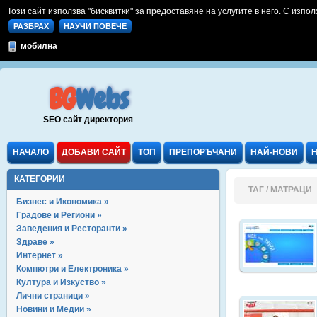
Този сайт използва "бисквитки" за предоставяне на услугите в него. С изпол
РАЗБРАХ
НАУЧИ ПОВЕЧЕ
мобилна
BG
Webs
SEO сайт директория
НАЧАЛО
ДОБАВИ САЙТ
ТОП
ПРЕПОРЪЧАНИ
НАЙ-НОВИ
КАТЕГОРИИ
ТАГ / МАТРАЦИ
Бизнес и Икономика »
Градове и Региони »
Заведения и Ресторанти »
Здраве »
Интернет »
Компютри и Електроника »
Култура и Изкуство »
Лични страници »
Новини и Медии »