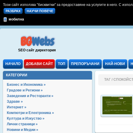
Този сайт използва "бисквитки" за предоставяне на услугите в него. С изпол
РАЗБРАХ
НАУЧИ ПОВЕЧЕ
мобилна
BG
Webs
SEO сайт директория
НАЧАЛО
ДОБАВИ САЙТ
ТОП
ПРЕПОРЪЧАНИ
НАЙ-НОВИ
КАТЕГОРИИ
ТАГ / СПОКОЙС
Бизнес и Икономика »
Градове и Региони »
Заведения и Ресторанти »
Здраве »
Интернет »
Компютри и Електроника »
Култура и Изкуство »
Лични страници »
Новини и Медии »