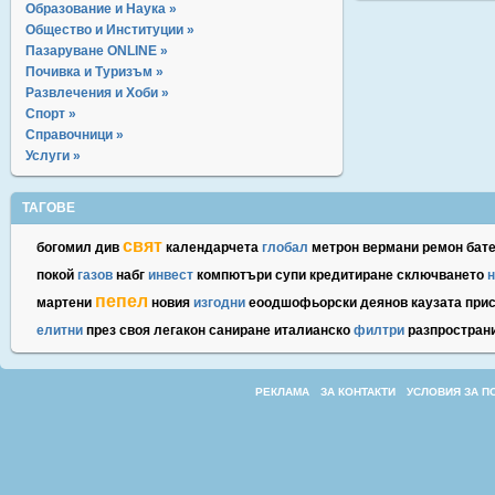
Образование и Наука »
Общество и Институции »
Пазаруване ONLINE »
Почивка и Туризъм »
Развлечения и Хоби »
Спорт »
Справочници »
Услуги »
ТАГОВЕ
свят
богомил
див
календарчета
глобал
метрон
вермани
ремон
бат
покой
газов
набг
инвест
компютъри
супи
кредитиране
сключването
н
пепел
мартени
новия
изгодни
еоодшофьорски
деянов
каузата
при
елитни
през
своя
легакон
саниране
италианско
филтри
разпростран
РЕКЛАМА
ЗА КОНТАКТИ
УСЛОВИЯ ЗА П