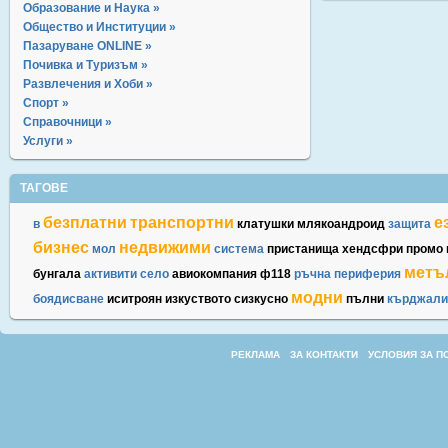
Образование и Наука »
Общество и Институции »
Пазаруване ONLINE »
Почивка и Туризъм »
Развлечения и Хоби »
Спорт »
Справочници »
Услуги »
ТАГОВЕ
безплатни
транспортни
е
в
клатушки
млякоандроид
защита
бизнес
недвижими
мол
система
пристанища
хендсфри
промо
метъ
бунгала
активити
село
авиокомпания
ф118
ръчна
периферия
модни
боядисване
иситроян
изкуството
сизкусно
пълни
кърджали
РЕКЛАМА
ЗА КОНТАКТИ
УСЛОВИЯ ЗА П