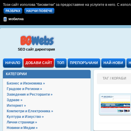
Този сайт използва "бисквитки" за предоставяне на услугите в него. С изпол
РАЗБРАХ
НАУЧИ ПОВЕЧЕ
мобилна
BG
Webs
SEO сайт директория
НАЧАЛО
ДОБАВИ САЙТ
ТОП
ПРЕПОРЪЧАНИ
НАЙ-НОВИ
КАТЕГОРИИ
ТАГ / КОРАБИ
Бизнес и Икономика »
Градове и Региони »
Заведения и Ресторанти »
Здраве »
Интернет »
Компютри и Електроника »
Култура и Изкуство »
Лични страници »
Новини и Медии »