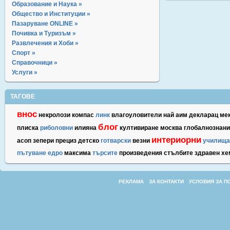
Образование и Наука »
Общество и Институции »
Пазаруване ONLINE »
Почивка и Туризъм »
Развлечения и Хоби »
Спорт »
Справочници »
Услуги »
ТАГОВЕ
внос
некролози
компас
линк
влагоуловители
най
аим
декларац
ме
блог
плиска
риболовни
илияна
култивиране
москва
глобалнознан
интериорни
асоп
зепери
прециз
детско
готварски
везни
училища
пътуване
едро
максима
търсите
произведения
стълбите
здравен
хе
РЕКЛАМА
ЗА КОНТАКТИ
УСЛОВИЯ ЗА П