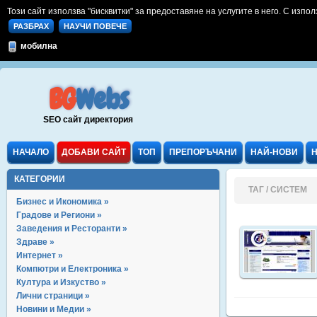
Този сайт използва "бисквитки" за предоставяне на услугите в него. С изпол
РАЗБРАХ
НАУЧИ ПОВЕЧЕ
мобилна
BG
Webs
SEO сайт директория
НАЧАЛО
ДОБАВИ САЙТ
ТОП
ПРЕПОРЪЧАНИ
НАЙ-НОВИ
КАТЕГОРИИ
ТАГ / СИСТЕМ
Бизнес и Икономика »
Градове и Региони »
Заведения и Ресторанти »
Здраве »
Интернет »
Компютри и Електроника »
Култура и Изкуство »
Лични страници »
Новини и Медии »