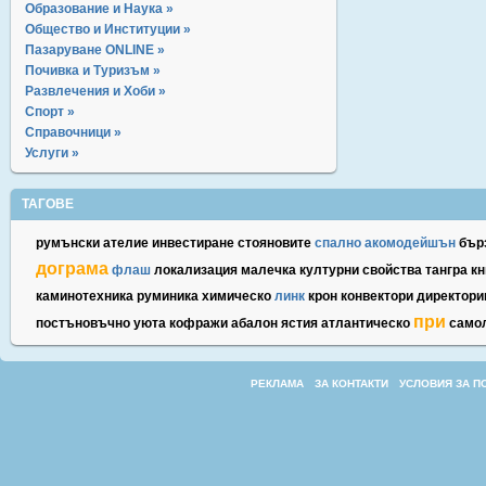
Образование и Наука »
Общество и Институции »
Пазаруване ONLINE »
Почивка и Туризъм »
Развлечения и Хоби »
Спорт »
Справочници »
Услуги »
ТАГОВЕ
румънски
ателие
инвестиране
стояновите
спално
акомодейшън
бър
дограма
флаш
локализация
малечка
културни
свойства
тангра
к
каминотехника
руминика
химическо
линк
крон
конвектори
директори
при
постъновъчно
уюта
кофражи
абалон
ястия
атлантическо
само
РЕКЛАМА
ЗА КОНТАКТИ
УСЛОВИЯ ЗА П