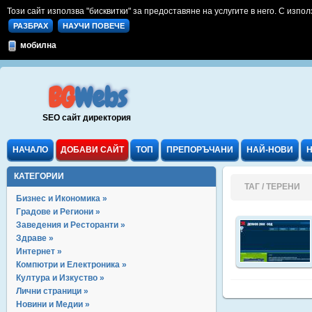
Този сайт използва "бисквитки" за предоставяне на услугите в него. С изпол
РАЗБРАХ
НАУЧИ ПОВЕЧЕ
мобилна
BG
Webs
SEO сайт директория
НАЧАЛО
ДОБАВИ САЙТ
ТОП
ПРЕПОРЪЧАНИ
НАЙ-НОВИ
КАТЕГОРИИ
ТАГ / ТЕРЕНИ
Бизнес и Икономика »
Градове и Региони »
Заведения и Ресторанти »
Здраве »
Интернет »
Компютри и Електроника »
Култура и Изкуство »
Лични страници »
Новини и Медии »