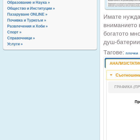
Образование и Наука »
Общество и Институции »
Пазаруване ONLINE »
Имате нужда
Почивка и Туризъм »
вниманието 
Развлечения и Хоби »
Спорт »
богатото мн
Справочници »
душ-батерии
Услуги »
Тагове:
плочки
АНАЛИЗ/СТАТИ
Съотношени
ГРАФИКА
(П
Пр