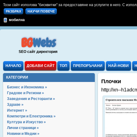
Този сайт използва "бисквитки" за предоставяне на услугите в него. С изпол
РАЗБРАХ
НАУЧИ ПОВЕЧЕ
мобилна
BG
Webs
SEO сайт директория
НАЧАЛО
ДОБАВИ САЙТ
ТОП
ПРЕПОРЪЧАНИ
НАЙ-НОВИ
КАТЕГОРИИ
Плочки
Бизнес и Икономика »
http://xn--h1adc
Градове и Региони »
Заведения и Ресторанти »
Здраве »
Интернет »
Компютри и Електроника »
Култура и Изкуство »
Лични страници »
Новини и Медии »