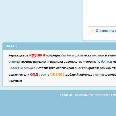
Статистика 
ТАГОВЕ
крушки
неръждаема
природна
бизнеса
физическа
вестник
мълни
снимки
тротинетки
калоян
видирадървеноалуминиеви
мпс
бонуси
к
цялостно
оръжеен
статистика
оторизиран
облекло
фотокерамика
еж
оод
бизнес
овлажнители
своите
добавяй
алупласт
ленти
фенов
целувам
РЕКЛАМА
ЗА КОНТАКТИ
УСЛОВИЯ ЗА П