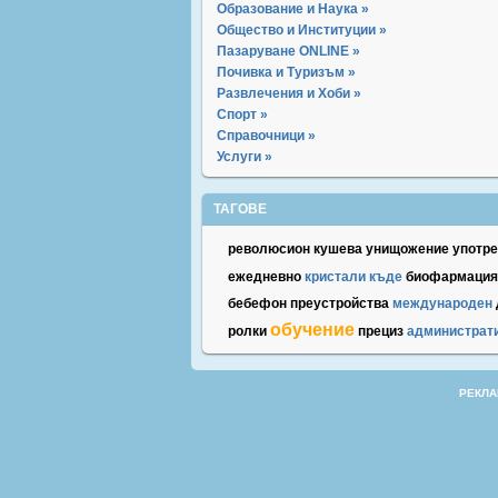
Образование и Наука »
Общество и Институции »
Пазаруване ONLINE »
Почивка и Туризъм »
Развлечения и Хоби »
Спорт »
Справочници »
Услуги »
ТАГОВЕ
революсион
кушева
унищожение
употр
ежедневно
кристали
къде
биофармация
бебефон
преустройства
международен
обучение
ролки
прециз
администрат
РЕКЛА