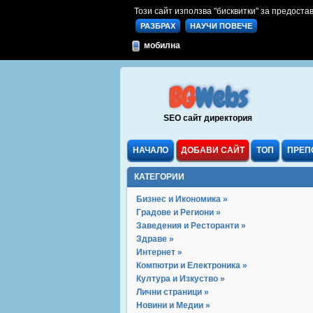
Този сайт използва "бисквитки" за предостав
РАЗБРАХ
НАУЧИ ПОВЕЧЕ
мобилна
BG
Webs
SEO сайт директория
НАЧАЛО
ДОБАВИ САЙТ
ТОП
ПРЕП
КАТЕГОРИИ
Бизнес и Икономика »
Градове и Региони »
Заведения и Ресторанти »
Здраве »
Интернет »
Компютри и Електроника »
Култура и Изкуство »
Лични страници »
Новини и Медии »