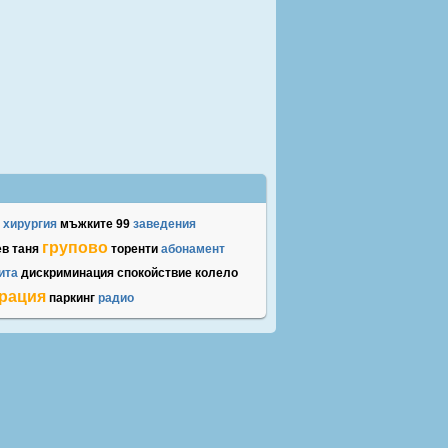
хирургия
мъжките
99
заведения
групово
ев
таня
торенти
абонамент
ита
дискриминация
спокойствие
колело
трация
паркинг
радио