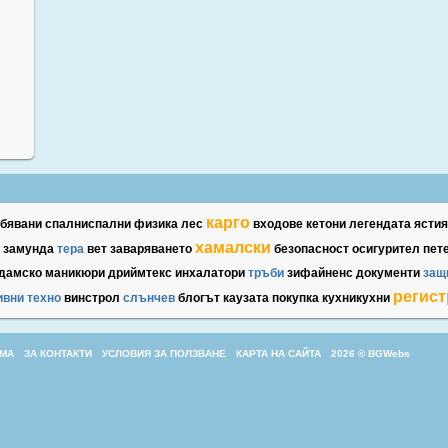
карго
ебявани
спалниспални
физика
лес
входове
кетони
легендата
ястия
хамалски
замунда
тера
вет
заваряването
безопасност
осигурител
пет
дамско
маникюри
дриймтекс
инхалатори
тръби
зифайненс
документи
защ
регис
ивни
техно
винстрол
слънчев
блогът
каузата
покупка
кухникухни
МА
ЗА КОНТАКТИ
УСЛОВИЯ ЗА ПОЛЗВАНЕ
КАРТА НА САЙТА
2026 © BGWebs