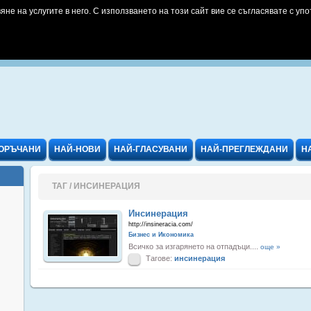
яне на услугите в него. С използването на този сайт вие се съгласявате с упо
ОРЪЧАНИ
НАЙ-НОВИ
НАЙ-ГЛАСУВАНИ
НАЙ-ПРЕГЛЕЖДАНИ
Н
ТАГ / ИНСИНЕРАЦИЯ
Инсинерация
http://insineracia.com/
Бизнес и Икономика
Всичко за изгарянето на отпадъци....
още »
Тагове:
инсинерация