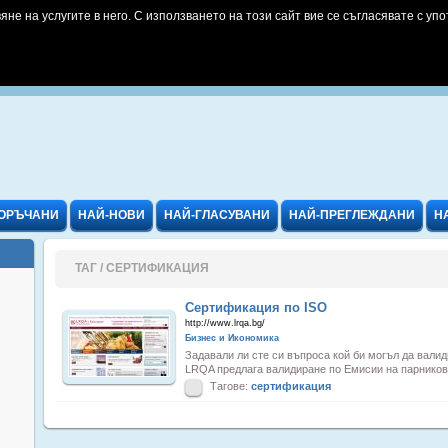
яне на услугите в него. С използването на този сайт вие се съгласявате с упо
ОРЪЧАНИ
НАЙ-НОВИ
НАЙ-ГЛАСУВАНИ
НАЙ-ПРЕГЛЕЖДАНИ
Н
ТАГ / СЕРТИФИКАЦИЯ
Сертификация по ISO
http://www.lrqa.bg/
Бизнес и Икономика
Задавали ли сте си въпроса кой би могъл да вал
LRQA предлага валидиране по Емисии на парникови
Тагове:
сертификация