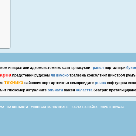
иком
инициативи
адкомсистеми
кс
саит
ценикухни
травел
порталигри
букм
арна
предстенни
рудозем
лв
вкусно
трапезна
консултинг
винстрол
румъ
техника
ен
найновия
корт
артвижън
хемороидите
ръчна
софтуерни
еко
ънт
глюкомер
актуалните
опънати
важен
областта
беатрис
претапициран
МА
ЗА КОНТАКТИ
УСЛОВИЯ ЗА ПОЛЗВАНЕ
КАРТА НА САЙТА
2026 © BGWebs