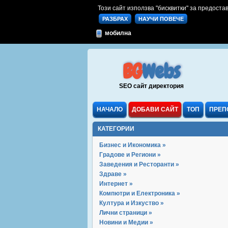
Този сайт използва "бисквитки" за предостав
РАЗБРАХ
НАУЧИ ПОВЕЧЕ
мобилна
BG
Webs
SEO сайт директория
НАЧАЛО
ДОБАВИ САЙТ
ТОП
ПРЕП
КАТЕГОРИИ
Бизнес и Икономика »
Градове и Региони »
Заведения и Ресторанти »
Здраве »
Интернет »
Компютри и Електроника »
Култура и Изкуство »
Лични страници »
Новини и Медии »