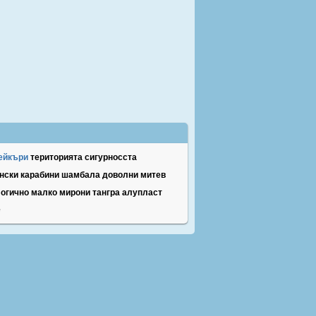
ейкъри
територията
сигурносста
нски
карабини
шамбала
доволни
митев
логично
малко
мирони
тангра
алупласт
е