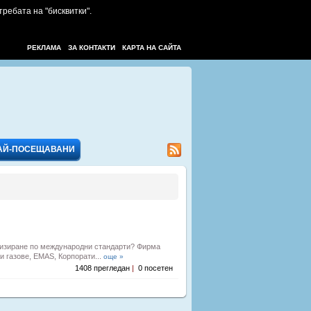
требата на "бисквитки".
РЕКЛАМА
ЗА КОНТАКТИ
КАРТА НА САЙТА
АЙ-ПОСЕЩАВАНИ
идизиране по международни стандарти? Фирма
 газове, EMAS, Корпорати...
още »
1408 прегледан
|
0 посетен