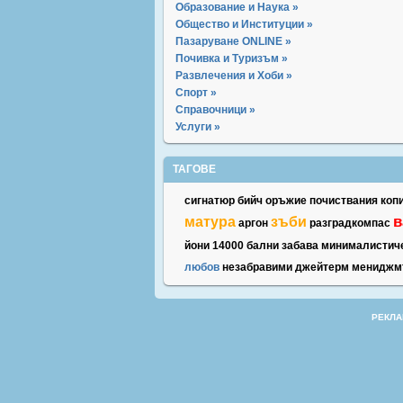
Образование и Наука »
Общество и Институции »
Пазаруване ONLINE »
Почивка и Туризъм »
Развлечения и Хоби »
Спорт »
Справочници »
Услуги »
ТАГОВЕ
сигнатюр
бийч
оръжие
почиствания
коп
в
матура
зъби
аргон
разградкомпас
йони
14000
бални
забава
минималистич
любов
незабравими
джейтерм
мениджм
РЕКЛА