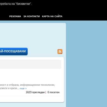
требата на "бисквитки".
РЕКЛАМА
ЗА КОНТАКТИ
КАРТА НА САЙТА
АЙ-ПОСЕЩАВАНИ
рност и отбрана, информационни технологии,
ликти и кризи...
още »
1623 прегледан
|
0 посетен