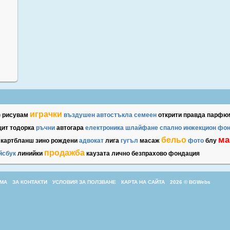
играчки
р
рисувам
въздушен
автостъкла
семеен
открити
правда
парфюм
щит
тодорка
ръчни
автогара
електроника
шлайфане
спално
инжекцион
фо
ма
бельо
картбланш
зино
рождени
адвокат
лига
гугъл
масаж
фото
блу
продажба
йсбук
линийки
каузата
лично
безпрахово
фондация
МА
ЗА КОНТАКТИ
УСЛОВИЯ ЗА ПОЛЗВАНЕ
КАРТА НА САЙТА
2026 © BGWebs