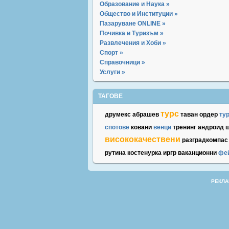
Образование и Наука »
Общество и Институции »
Пазаруване ONLINE »
Почивка и Туризъм »
Развлечения и Хоби »
Спорт »
Справочници »
Услуги »
ТАГОВЕ
турс
друмекс
абрашев
таван
ордер
ту
спотове
ковани
венци
тренинг
андроид
висококачествени
разградкомпас
рутина
костенурка
иргр
ваканционни
фе
РЕКЛА