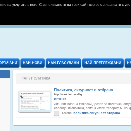
яне на услугите в него. С използването на този сайт вие се съгласявате с упо
ОРЪЧАНИ
НАЙ-НОВИ
НАЙ-ГЛАСУВАНИ
НАЙ-ПРЕГЛЕЖДАНИ
Н
ТАГ / ПОЛИТИКА
Политика, сигурност и отбрана
http://ndelchev.com/bg
Интернет
Личният блог на Николай Делчев за политика, сигу
свобода, икономика, близък изток, тероризъм, конф
Тагове:
политика
сигурност
отбрана