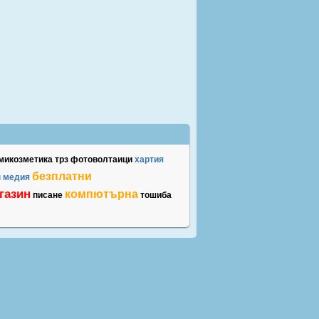
икозметика
трз
фотоволтаици
хартия
безплатни
н
медия
газин
компютърна
писане
тошиба