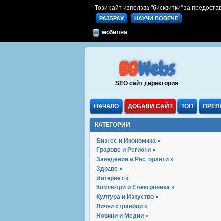
Този сайт използва "бисквитки" за предостав
РАЗБРАХ
НАУЧИ ПОВЕЧЕ
мобилна
BG
Webs
SEO сайт директория
НАЧАЛО
ДОБАВИ САЙТ
ТОП
ПРЕП
КАТЕГОРИИ
Бизнес и Икономика »
Градове и Региони »
Заведения и Ресторанти »
Здраве »
Интернет »
Компютри и Електроника »
Култура и Изкуство »
Лични страници »
Новини и Медии »