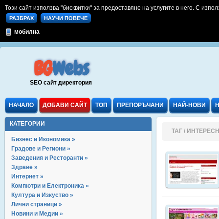
Този сайт използва "бисквитки" за предоставяне на услугите в него. С изпол
РАЗБРАХ
НАУЧИ ПОВЕЧЕ
мобилна
BG
Webs
SEO сайт директория
НАЧАЛО
ДОБАВИ САЙТ
ТОП
ПРЕПОРЪЧАНИ
НАЙ-НОВИ
КАТЕГОРИИ
ТАГ / ИНТЕРЕС
Бизнес и Икономика »
Градове и Региони »
Заведения и Ресторанти »
Здраве »
Интернет »
Компютри и Електроника »
Култура и Изкуство »
Лични страници »
Новини и Медии »