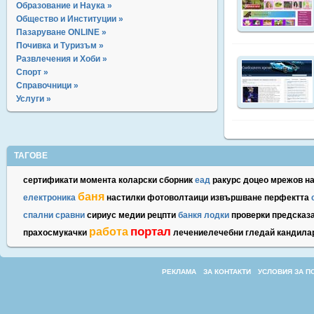
Образование и Наука »
Общество и Институции »
Пазаруване ONLINE »
Почивка и Туризъм »
Развлечения и Хоби »
Спорт »
Справочници »
Услуги »
ТАГОВЕ
сертификати
момента
коларски
сборник
еад
ракурс
доцео
мрежов
н
баня
електроника
настилки
фотоволтаици
извършване
перфектта
спални
сравни
сириус
медии
рецпти
банкя
лодки
проверки
предсказ
портал
работа
прахосмукачки
лечениелечебни
гледай
кандила
РЕКЛАМА
ЗА КОНТАКТИ
УСЛОВИЯ ЗА П