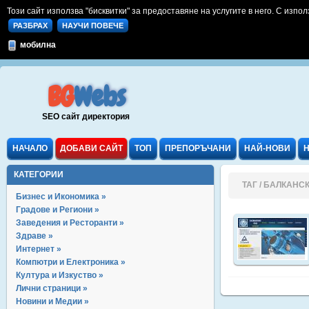
Този сайт използва "бисквитки" за предоставяне на услугите в него. С изпол
РАЗБРАХ
НАУЧИ ПОВЕЧЕ
мобилна
BG
Webs
SEO сайт директория
НАЧАЛО
ДОБАВИ САЙТ
ТОП
ПРЕПОРЪЧАНИ
НАЙ-НОВИ
КАТЕГОРИИ
ТАГ / БАЛКАНС
Бизнес и Икономика »
Градове и Региони »
Заведения и Ресторанти »
Здраве »
Интернет »
Компютри и Електроника »
Култура и Изкуство »
Лични страници »
Новини и Медии »