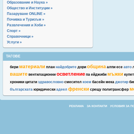
Образование и Наука »
Общество и Институции »
Пазаруване ONLINE »
Почивка и Туризъм »
Развлечения и Хоби »
Спорт »
Справочници »
Услуги »
ТАГОВЕ
материали
община
бери
план
найдобрите
дори
алпи
есе
авто
осветление
вашите
мъжки
вентилационни
па
ейджиби
купе
хроники
цитати
здравословно
смесител
коем
басейн
мека
джотир
би
френски
м
българската
юридически
адеел
срещу
политрансфер
РЕКЛАМА
ЗА КОНТАКТИ
УСЛОВИЯ ЗА П