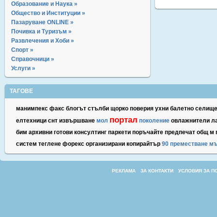
Образование и Наука »
Общество и Институции »
Пазаруване ONLINE »
Почивка и Туризъм »
Развлечения и Хоби »
Спорт »
Справочници »
Услуги »
ТАГОВЕ
манимпекс
факс
блогът
стълби
щорко
поверия
ухни
балетно
селищ
портал
елтехници
снт
извършване
мол
поколение
овлажнители
л
бим
архивни
готови
консултинг
паркети
поръчайте
предпечат
общ
м
систем
теглене
форекс
организирани
копирайтър
90
преместване
м
РЕКЛАМА
ЗА КОНТАКТИ
УСЛОВИЯ ЗА П