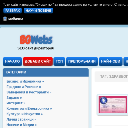
Този сайт използва "бисквитки" за предоставяне на услугите в него. С изпол
РАЗБРАХ
НАУЧИ ПОВЕЧЕ
мобилна
BG
Webs
SEO сайт директория
НАЧАЛО
ДОБАВИ САЙТ
ТОП
ПРЕПОРЪЧАНИ
НАЙ-НОВИ
КАТЕГОРИИ
ТАГ / ЗДРАВЕ
Бизнес и Икономика »
Градове и Региони »
Заведения и Ресторанти »
Здраве »
Интернет »
Компютри и Електроника »
Култура и Изкуство »
Лични страници »
Новини и Медии »