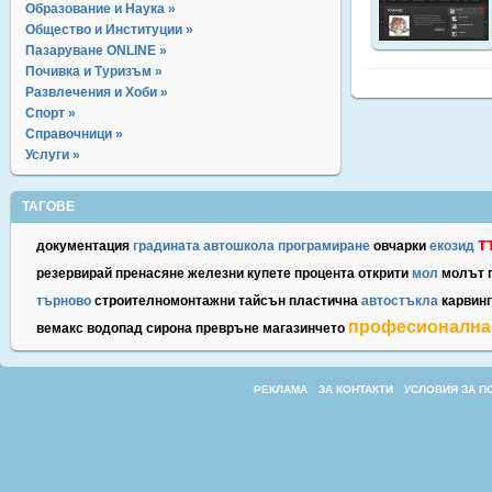
Образование и Наука »
Общество и Институции »
Пазаруване ONLINE »
Почивка и Туризъм »
Развлечения и Хоби »
Спорт »
Справочници »
Услуги »
ТАГОВЕ
т
документация
градината
автошкола
програмиране
овчарки
екозид
резервирай
пренасяне
железни
купете
процента
открити
мол
молът
търново
строителномонтажни
тайсън
пластична
автостъкла
карвинг
професионална
вемакс
водопад
сирона
превръне
магазинчето
РЕКЛАМА
ЗА КОНТАКТИ
УСЛОВИЯ ЗА П