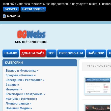
Този сайт използва "бисквитки" за предоставяне на услугите в него. С изпол
РАЗБРАХ
НАУЧИ ПОВЕЧЕ
мобилна
BG
Webs
SEO сайт директория
НАЧАЛО
ДОБАВИ САЙТ
ТОП
ПРЕПОРЪЧАНИ
НАЙ-НОВИ
КАТЕГОРИИ
ТАГ / КЛЮЧАРС
Бизнес и Икономика »
Градове и Региони »
Заведения и Ресторанти »
Здраве »
Интернет »
Компютри и Електроника »
Култура и Изкуство »
Лични страници »
Новини и Медии »