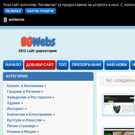
Този сайт използва "бисквитки" за предоставяне на услугите в него. С изпол
РАЗБРАХ
НАУЧИ ПОВЕЧЕ
мобилна
BG
Webs
SEO сайт директория
НАЧАЛО
ДОБАВИ САЙТ
ТОП
ПРЕПОРЪЧАНИ
НАЙ-НОВИ
КАТЕГОРИИ
ТАГ / СОНДИРА
Бизнес и Икономика »
Градове и Региони »
Заведения и Ресторанти »
Здраве »
Интернет »
Компютри и Електроника »
Култура и Изкуство »
Лични страници »
Новини и Медии »