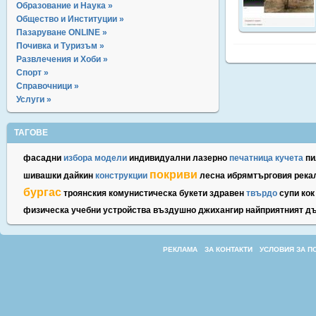
Образование и Наука »
Общество и Институции »
Пазаруване ONLINE »
Почивка и Туризъм »
Развлечения и Хоби »
Спорт »
Справочници »
Услуги »
ТАГОВЕ
фасадни
избора
модели
индивидуални
лазерно
печатница
кучета
пи
покриви
шивашки
дайкин
конструкции
лесна
ибрямтърговия
река
бургас
троянския
комунистическа
букети
здравен
твърдо
супи
кок
физическа
учебни
устройства
въздушно
джихангир
найприятният
дъ
РЕКЛАМА
ЗА КОНТАКТИ
УСЛОВИЯ ЗА П