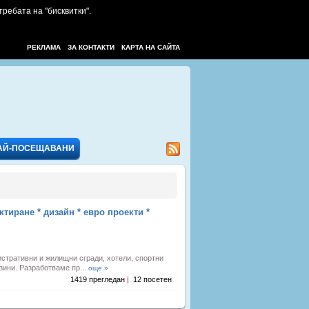
требата на "бисквитки".
РЕКЛАМА
ЗА КОНТАКТИ
КАРТА НА САЙТА
АЙ-ПОСЕЩАВАНИ
иране * дизайн * евро проекти *
стративни и жилищни сгради, хотели, спортни
зини. Разработваме пр...
още »
1419 прегледан
|
12 посетен