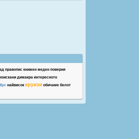
ад
правопис
книжен
меден
поверия
изискани
димакра
интересното
круизи
бус
найвисок
обичаме
белот