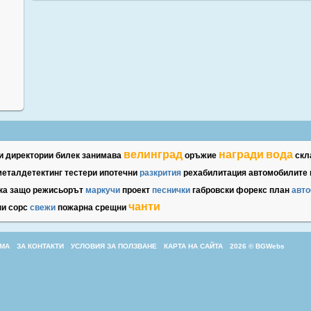
велинград
награди
вода
и
директории
билек
занимава
оръжие
скл
металдетектинг
тестери
ипотечни
разкрития
рехабилитация
автомобилите
ка
защо
режисьорът
маркучи
проект
песнички
габровски
форекс
план
авто
чанти
ни
сорс
свежи
пожарна
срещни
МА
ЗА КОНТАКТИ
УСЛОВИЯ ЗА ПОЛЗВАНЕ
КАРТА НА САЙТА
2026 © BGWebs