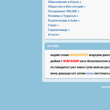
Образование и Наука »
Общество и Институции »
Пазаруване ONLINE »
Почивка и Туризъм »
Развлечения и Хоби »
Спорт »
Справочници »
Услуги »
ТАГОВЕ
вносител
надим
сенки
модерни
джаг
магазин
дейност
акта
безалкохолно
пътеводител
уют
книга
супи
немска
рус
жена
дишащи
хот
алпин
коем
екстеншъ
РЕКЛА