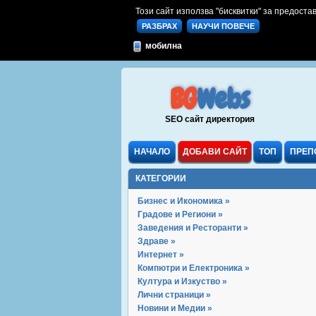
Този сайт използва "бисквитки" за предостав
РАЗБРАХ
НАУЧИ ПОВЕЧЕ
мобилна
BG
Webs
SEO сайт директория
НАЧАЛО
ДОБАВИ САЙТ
ТОП
ПРЕП
КАТЕГОРИИ
Бизнес и Икономика »
Градове и Региони »
Заведения и Ресторанти »
Здраве »
Интернет »
Компютри и Електроника »
Култура и Изкуство »
Лични страници »
Новини и Медии »