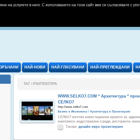
яне на услугите в него. С използването на този сайт вие се съгласявате с упо
ОРЪЧАНИ
НАЙ-НОВИ
НАЙ-ГЛАСУВАНИ
НАЙ-ПРЕГЛЕЖДАНИ
Н
ТАГ / РХИТЕКТУРА
WWW.SELKO7.COM * Aрхитектура * проект
СЕЛКО7
http://www.selko7.com
Бизнес и Икономика / Архитектура и Проектиране
СЕЛКО7 изготвя инвестиционни проекти за: админи
комплекси, индустриални сгради, ресторанти, мага
Тагове:
дизайн
евро
проектиране