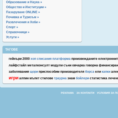
Образование и Наука »
Общество и Институции »
Пазаруване ONLINE »
Почивка и Туризъм »
Развлечения и Хоби »
Спорт »
Справочници »
Услуги »
ТАГОВЕ
гейнъри
2000
хоп
списания
платформа
произвежданите
електронни
лайфстайл
металконсулт
модули
съни
овчарка
говорна
финансира
заболявания
щори
приспособим
производителя
борса
ели
капки
але
игри
алпин
мъпет
стилове
траурна
знам
бойлери
статистика
лечен
РЕКЛАМА
ЗА КОНТАКТИ
УСЛОВИЯ ЗА П