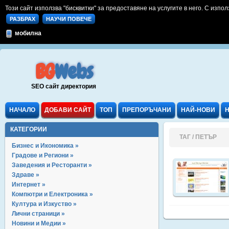
Този сайт използва "бисквитки" за предоставяне на услугите в него. С изпол
РАЗБРАХ
НАУЧИ ПОВЕЧЕ
мобилна
BG
Webs
SEO сайт директория
НАЧАЛО
ДОБАВИ САЙТ
ТОП
ПРЕПОРЪЧАНИ
НАЙ-НОВИ
КАТЕГОРИИ
ТАГ / ПЕТЪР
Бизнес и Икономика »
Градове и Региони »
Заведения и Ресторанти »
Здраве »
Интернет »
Компютри и Електроника »
Култура и Изкуство »
Лични страници »
Новини и Медии »