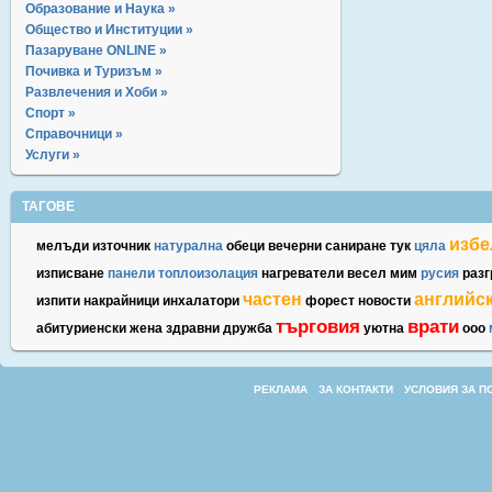
Образование и Наука »
Общество и Институции »
Пазаруване ONLINE »
Почивка и Туризъм »
Развлечения и Хоби »
Спорт »
Справочници »
Услуги »
ТАГОВЕ
избе
мелъди
източник
натурална
обеци
вечерни
саниране
тук
цяла
изписване
панели
топлоизолация
нагреватели
весел
мим
русия
раз
частен
английс
изпити
накрайници
инхалатори
форест
новости
търговия
врати
абитуриенски
жена
здравни
дружба
уютна
ооо
РЕКЛАМА
ЗА КОНТАКТИ
УСЛОВИЯ ЗА П