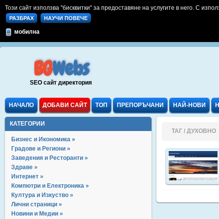
Този сайт използва "бисквитки" за предоставяне на услугите в него. С изпол
РАЗБРАХ
НАУЧИ ПОВЕЧЕ
мобилна
BG
Webs
SEO сайт директория
НАЧАЛО
ДОБАВИ САЙТ
ТОП
ПРЕПОРЪЧАНИ
НАЙ-НОВИ
КАТЕГОРИИ
ТАГ / ДУХОВНО
Бизнес и Икономика »
Градове и Региони »
Заведения и Ресторанти »
Здраве »
Интернет »
Компютри и Електроника »
Култура и Изкуство »
Лични страници »
Новини и Медии »