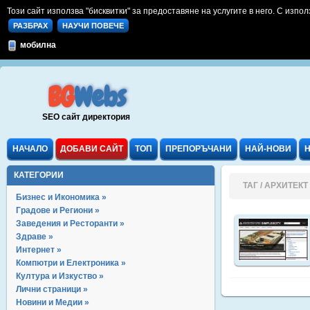
Този сайт използва "бисквитки" за предоставяне на услугите в него. С изпол
РАЗБРАХ
НАУЧИ ПОВЕЧЕ
мобилна
BG
Webs
SEO сайт директория
НАЧАЛО
ДОБАВИ САЙТ
ТОП
ПРЕПОРЪЧАНИ
НАЙ-НОВИ
КАТЕГОРИИ
ТАГ / АРХИТЕКТ
Бизнес и Икономика »
Градове и Региони »
Заведения и Ресторанти »
Здраве »
Интернет »
Компютри и Електроника »
Култура и Изкуство »
Лични страници »
Новини и Медии »