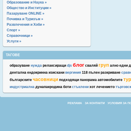
Образование и Наука »
Общество и Институции »
Пазаруване ONLINE »
Почивка и Туризъм »
Развлечения и Хоби »
Спорт »
Справочници »
Услуги »
ТАГОВЕ
блог
груп
образуване
нужда
релаксиращи
djs
сваляй
ално
едни
д
дентална
ендокринна
изискани
вергиния
118
пълен
разкриване
срав
часовници
ту
българските
подходящи
панорама
автомобилите
индустриална
дунапакродина
боти
стъклени
хот
лечението
търговс
РЕКЛАМА
ЗА КОНТАКТИ
УСЛОВИЯ ЗА П