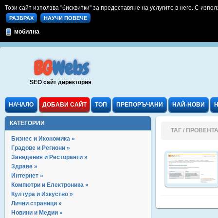
Този сайт използва "бисквитки" за предоставяне на услугите в него. С изпол
РАЗБРАХ
НАУЧИ ПОВЕЧЕ
мобилна
BG
Webs
SEO сайт директория
НАЧАЛО
ДОБАВИ САЙТ
ТОП
ПРЕПОРЪЧАНИ
НАЙ-НОВИ
КАТЕГОРИИ
ТАГ / ПРОВЕНТ
Бизнес и Икономика »
Градове и Региони »
Заведения и Ресторанти »
Здраве »
Интернет »
Компютри и Електроника »
Култура и Изкуство »
Лични страници »
Новини и Медии »