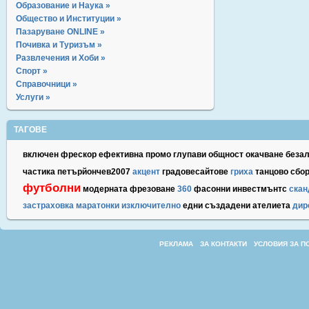
Образование и Наука »
Общество и Институции »
Пазаруване ONLINE »
Почивка и Туризъм »
Развлечения и Хоби »
Спорт »
Справочници »
Услуги »
ТАГОВЕ
включен
фрескор
ефективна
промо
глупави
общност
окачване
беза
частика
петърйончев2007
акцент
градовесайтове
гриха
танцово
сбо
футболни
модерната
фрезоване
360
фасонни
инвестмънтс
скан
застраховка
маратонки
изключително
едни
създадени
ателиета
дир
РЕКЛАМА
ЗА КОНТАКТИ
УСЛОВИЯ ЗА П