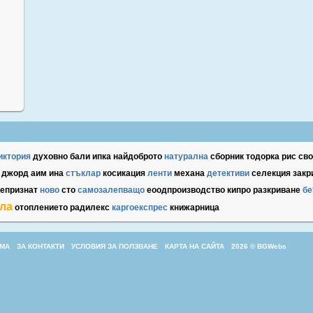
иктория
духовно
бали
ипка
найдоброто
натурална
сборник
тодорка
рис
сво
джорд
аим
ина
стъклар
косикация
ленти
механа
детективи
селекция
закр
епризнат
ново
сто
самозалепващо
еоодпроизводство
кипро
разкриване
бе
ла
отоплението
радилекс
каргоекспрес
книжарница
МА
ЗА КОНТАКТИ
УСЛОВИЯ ЗА ПОЛЗВАНЕ
КАРТА НА САЙТА
2026 © BGWebs