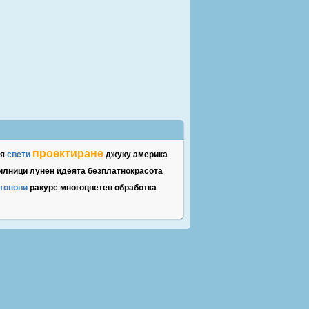
проектиране
я
свети
джуку
америка
илници
лунен
идеята
безплатнокрасота
тонови
ракурс
многоцветен
обработка