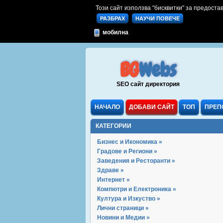
Този сайт използва "бисквитки" за предостав
РАЗБРАХ
НАУЧИ ПОВЕЧЕ
мобилна
BG
Webs
SEO сайт директория
НАЧАЛО
ДОБАВИ САЙТ
ТОП
ПРЕП
КАТЕГОРИИ
Бизнес и Икономика »
Градове и Региони »
Заведения и Ресторанти »
Здраве »
Интернет »
Компютри и Електроника »
Култура и Изкуство »
Лични страници »
Новини и Медии »