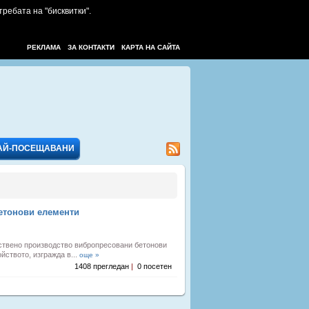
требата на "бисквитки".
РЕКЛАМА
ЗА КОНТАКТИ
КАРТА НА САЙТА
АЙ-ПОСЕЩАВАНИ
етонови елементи
бствено производство вибропресовани бетонови
ството, изгражда в...
още »
1408 прегледан
|
0 посетен