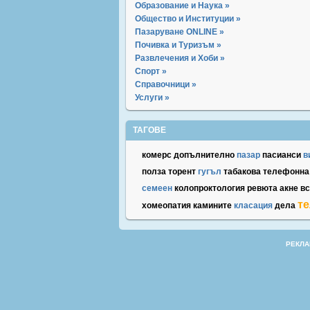
Образование и Наука »
Общество и Институции »
Пазаруване ONLINE »
Почивка и Туризъм »
Развлечения и Хоби »
Спорт »
Справочници »
Услуги »
ТАГОВЕ
комерс
допълнително
пазар
пасианси
в
полза
торент
гугъл
табакова
телефонна
семеен
колопроктология
ревюта
акне
вс
те
хомеопатия
камините
класация
дела
РЕКЛА