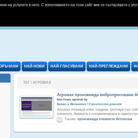
яне на услугите в него. С използването на този сайт вие се съгласявате с упо
ОРЪЧАНИ
НАЙ-НОВИ
НАЙ-ГЛАСУВАНИ
НАЙ-ПРЕГЛЕЖДАНИ
Н
ТАГ / АГРОМАХ
Агромах произвежда вибропресовани б
http://www.agromah.bg
Бизнес и Икономика / Строителство,ремонти
Агромах изгражда алеи, градини, тротоари със со
елементи. Фирмата е специализирана в паркоустрой
Тагове:
произвежда
елементи
бетонови